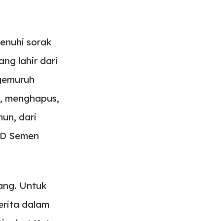
enuhi sorak
g lahir dari
 gemuruh
t, menghapus,
un, dari
 SD Semen
ang. Untuk
erita dalam