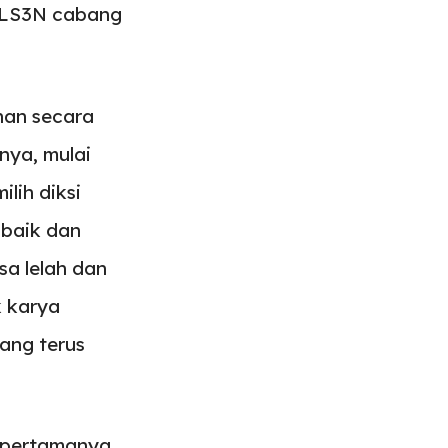
 FLS3N cabang
han secara
nya, mulai
lih diksi
 baik dan
sa lelah dan
k karya
ang terus
pertamanya