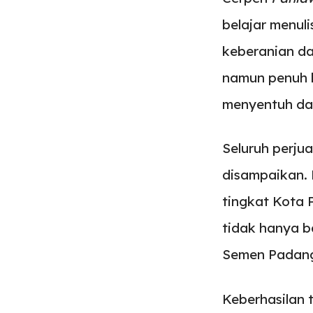
belajar menu
keberanian da
namun penuh k
menyentuh dan
Seluruh perju
disampaikan.
tingkat Kota 
tidak hanya ba
Semen Padan
Keberhasilan 