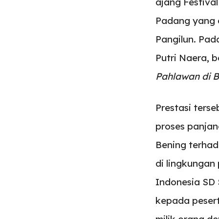
ajang Festiva
Padang yang 
Pangilun. Pad
Putri Naera, b
Pahlawan di B
Prestasi terse
proses panjan
Bening terhad
di lingkungan
Indonesia SD
kepada pesert
milik orang d