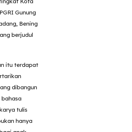
tingkat Kota
 UPGRI Gunung
Padang, Bening
yang berjudul
an itu terdapat
rtarikan
 yang dibangun
u bahasa
arya tulis
 bukan hanya
 bagi anak-