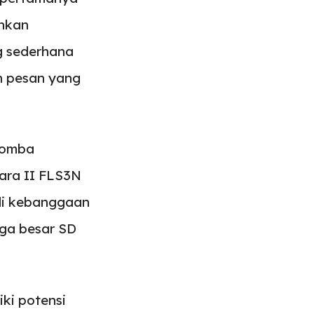
hkan
g sederhana
n pesan yang
 lomba
ara II FLS3N
adi kebanggaan
arga besar SD
iki potensi