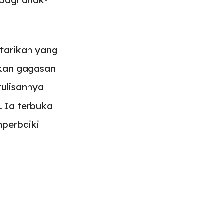
tarikan yang
gkan gagasan
tulisannya
. Ia terbuka
mperbaiki