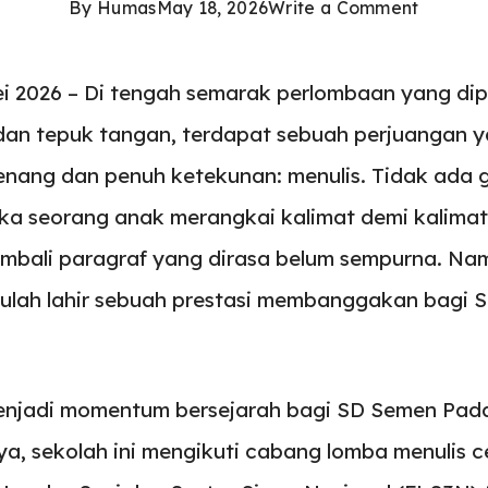
By
Humas
May 18, 2026
Write a Comment
i 2026 – Di tengah semarak perlombaan yang dip
n tepuk tangan, terdapat sebuah perjuangan yan
enang dan penuh ketekunan: menulis. Tidak ada
ka seorang anak merangkai kalimat demi kalima
kembali paragraf yang dirasa belum sempurna. Nam
itulah lahir sebuah prestasi membanggakan bagi
enjadi momentum bersejarah bagi SD Semen Pad
ya, sekolah ini mengikuti cabang lomba menulis c