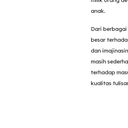
anak.
Dari berbagai
besar terhad
dan imajinasi
masih sederha
terhadap masu
kualitas tulis