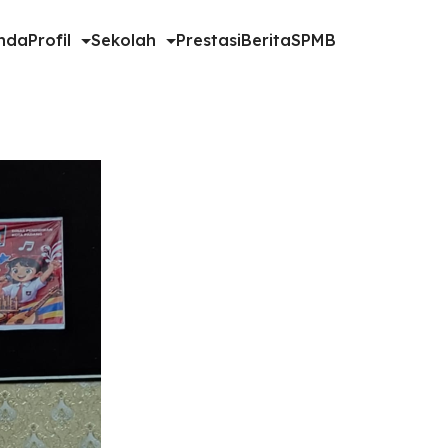
nda
Profil
Sekolah
Prestasi
Berita
SPMB