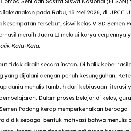
l Lomba Seni dan Sastra Siswa Nasional (FLS3N) 
dilaksanakan pada Rabu, 13 Mei 2026, di UPCC
a kesempatan tersebut, siswi kelas V SD Semen 
erhasil meraih Juara II melalui karya cerpennya 
alik Kata-Kata
.
but tidak diraih secara instan. Di balik keberhasil
g yang dijalani dengan penuh kesungguhan. Kete
ap dunia menulis tumbuh dari kebiasaan literasi
 pembelajaran. Dalam proses belajar di kelas, gur
 Semen Padang kerap memperkenalkan berbagai k
a didik sebagai bentuk motivasi bahwa menulis
ewasa, tetapi juga dapat menjadi ruang berkarya