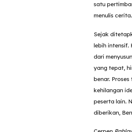
satu pertimb
menulis cerita
Sejak ditetap
lebih intensif
dari menyusun
yang tepat, h
benar. Proses 
kehilangan id
peserta lain.
diberikan, Be
Cerpen
Pahlaw