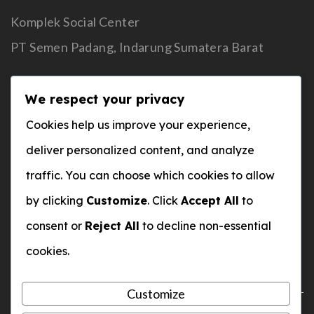
Komplek Social Center
PT Semen Padang, Indarung Sumatera Barat
We respect your privacy
WhatsApp
Cookies help us improve your experience,
0812-3211-971
deliver personalized content, and analyze
Email
traffic. You can choose which cookies to allow
by clicking
Customize
. Click
Accept All
to
yisp@semenpadangschools.id
consent or
Reject All
to decline non-essential
cookies.
Customize
ICT Semen Padang Schools © Copyright 2025.