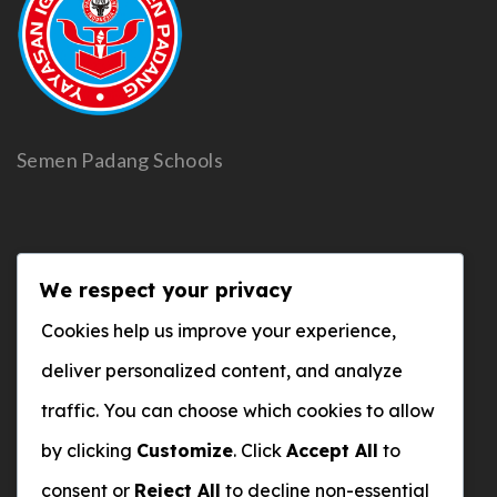
Semen Padang Schools
Alamat
We respect your privacy
Komplek Social Center
Cookies help us improve your experience,
PT Semen Padang, Indarung Sumatera Barat
deliver personalized content, and analyze
traffic. You can choose which cookies to allow
by clicking
Customize
. Click
Accept All
to
WhatsApp
consent or
Reject All
to decline non-essential