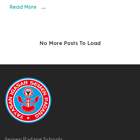
Padang
Read More
Gelar
LDKS
Bersama
No More Posts To Load
Polri
dan
Alumni
Semen Padang Schools