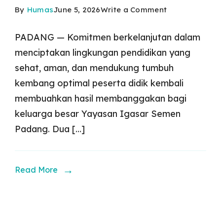
on
By
Humas
June 5, 2026
Write a Comment
Borong
PADANG — Komitmen berkelanjutan dalam
Prestasi,
menciptakan lingkungan pendidikan yang
TK
sehat, aman, dan mendukung tumbuh
dan
kembang optimal peserta didik kembali
membuahkan hasil membanggakan bagi
SMP
keluarga besar Yayasan Igasar Semen
Semen
Padang. Dua […]
Padang
Raih
Penghargaan
Read More
Stratifikasi
UKS