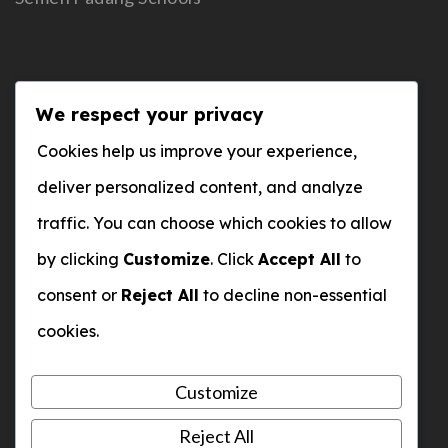
Alamat
We respect your privacy
Komplek Social Center
Cookies help us improve your experience,
PT Semen Padang, Indarung Sumatera Barat
deliver personalized content, and analyze
traffic. You can choose which cookies to allow
by clicking
Customize
. Click
Accept All
to
WhatsApp
consent or
Reject All
to decline non-essential
0812-3211-971
cookies.
Email
Customize
yisp@semenpadangschools.id
Reject All